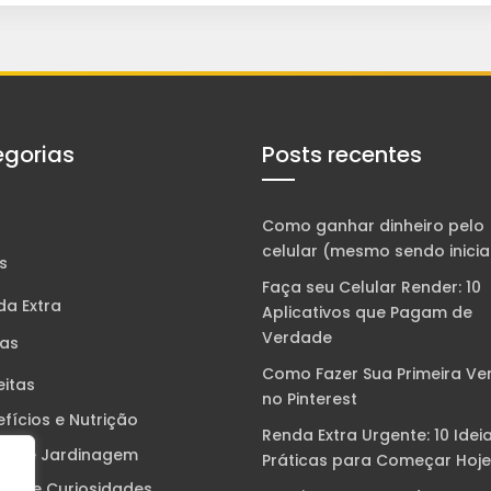
gorias
Posts recentes
Como ganhar dinheiro pelo
celular (mesmo sendo inicia
s
Faça seu Celular Render: 10
da Extra
Aplicativos que Pagam de
Verdade
tas
Como Fazer Sua Primeira V
eitas
no Pinterest
fícios e Nutrição
Renda Extra Urgente: 10 Idei
tivo e Jardinagem
Práticas para Começar Hoje
ória e Curiosidades