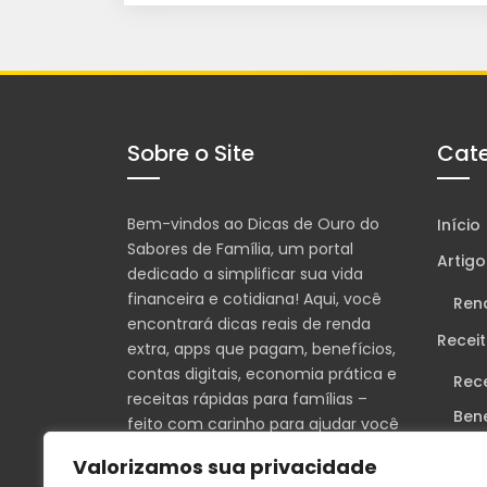
Sobre o Site
Cate
Bem-vindos ao Dicas de Ouro do
Início
Sabores de Família, um portal
Artigo
dedicado a simplificar sua vida
financeira e cotidiana! Aqui, você
Ren
encontrará dicas reais de renda
Recei
extra, apps que pagam, benefícios,
contas digitais, economia prática e
Rec
receitas rápidas para famílias –
Bene
feito com carinho para ajudar você
a ganhar mais e viver melhor!
Cul
Valorizamos sua privacidade
Hist