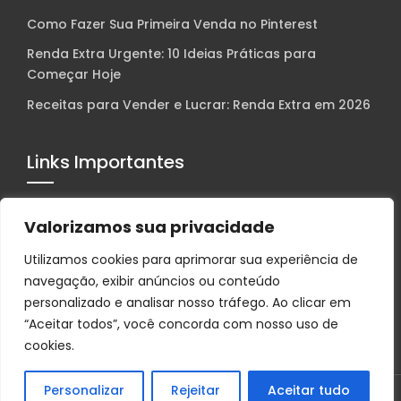
Como Fazer Sua Primeira Venda no Pinterest
Renda Extra Urgente: 10 Ideias Práticas para
Começar Hoje
Receitas para Vender e Lucrar: Renda Extra em 2026
Links Importantes
Contato
Valorizamos sua privacidade
Sobre Nós
Utilizamos cookies para aprimorar sua experiência de
Política de Privacidade
navegação, exibir anúncios ou conteúdo
Termos e Condições
personalizado e analisar nosso tráfego. Ao clicar em
“Aceitar todos”, você concorda com nosso uso de
Aviso Legal
cookies.
Personalizar
Rejeitar
Aceitar tudo