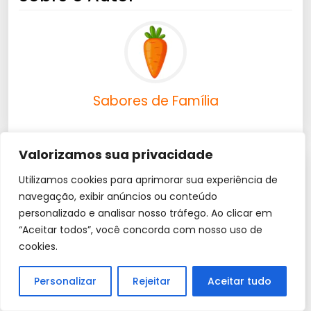
Sabores de Família
Valorizamos sua privacidade
0 Comentários
Utilizamos cookies para aprimorar sua experiência de
navegação, exibir anúncios ou conteúdo
Deixe um comentário
personalizado e analisar nosso tráfego. Ao clicar em
“Aceitar todos”, você concorda com nosso uso de
O seu endereço de e-mail não será publicado.
cookies.
Campos obrigatórios são marcados com
*
Personalizar
Rejeitar
Aceitar tudo
Comentário
*
Portuguese
▼