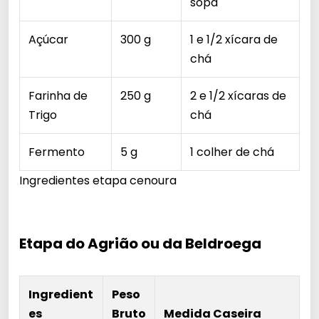
sopa
Açúcar
300 g
1 e 1/2 xícara de
chá
Farinha de
250 g
2 e 1/2 xícaras de
Trigo
chá
Fermento
5 g
1 colher de chá
Ingredientes etapa cenoura
Etapa do Agrião ou da Beldroega
Ingredient
Peso
es
Bruto
Medida Caseira