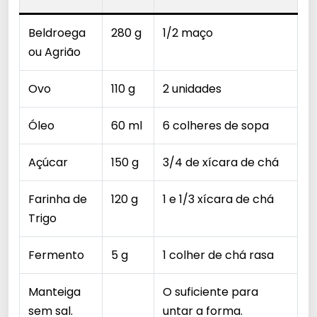
Beldroega
280 g
1/2 maço
ou Agrião
Ovo
110 g
2 unidades
Óleo
60 ml
6 colheres de sopa
Açúcar
150 g
3/4 de xícara de chá
Farinha de
120 g
1 e 1/3 xícara de chá
Trigo
Fermento
5 g
1 colher de chá rasa
Manteiga
O suficiente para
sem sal.
untar a forma.